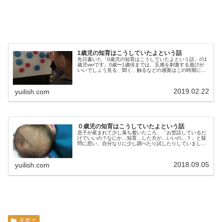
1歳児の知育はこうしていたよという話
先日書いた「0歳児の知育はこうしていたよという話」の1
歳児verです。0歳〜1歳頃までは、五感を刺激する遊びが
いいでしょう見る、聞く、触るなどの感覚はこの時期に急
成長する脳への刺激となります。なかでもおすすめは、絵
本の読み聞かせ。この時期は...
2019.02.22
yuilish.com
０歳児の知育はこうしていたよという話
息子が産まれて少し落ち着いたころ、「お世話しているだ
けでいいの？なにか…知育…した方が…いいの…？」と疑
問に思い、自分なりに少し調べたり試したりしていまし
た。その時のことを今更ながらまとめてみます。この記事
は０歳児verで、ゆくゆくは1歳児...
2018.09.05
yuilish.com
子育て