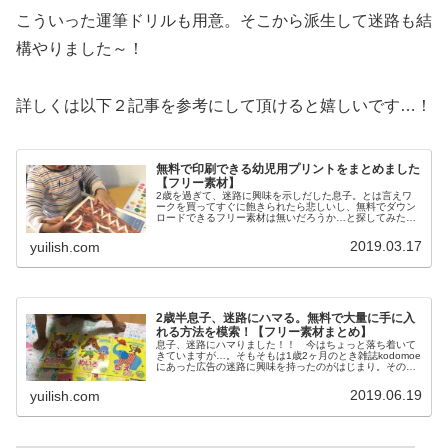
こういった運筆ドリルも用意。そこから派生して迷路も結
構やりました～！
詳しくは以下２記事を参考にして頂けると嬉しいです…！
無料で印刷できる幼児用プリントをまとめました
【フリー素材】
2歳を過ぎて、迷路に興味を示しだした息子。とは言えワ
ークを買ってすぐに飽きられたら悲しいし、無料でダウン
ロードできるフリー素材は無いだろうか…と探してみたと
ころ、たくさん見つけました！ありがたい…迷路に限ら
ず、無料で幼児用プリントを提供して...
2019.03.17
yuilish.com
2歳半息子、迷路にハマる。無料で大量に手に入
れる方法を模索！【フリー素材まとめ】
息子、迷路にハマりました！！ 今はちょっと落ち着いて
きていますが…。そもそもは1歳2ヶ月のとき雑誌kodomoe
にあった広告の迷路に興味を持ったのがはじまり。その時
は「それならこれはどうだ！」と、手はじめにアンパンマ
ンの迷路絵本を購入。アン...
2019.06.19
yuilish.com