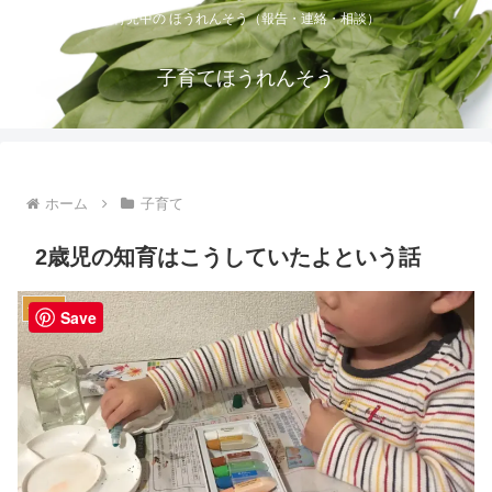
育児中の ほうれんそう（報告・連絡・相談）
子育てほうれんそう
ホーム
子育て
2歳児の知育はこうしていたよという話
子育て
Save