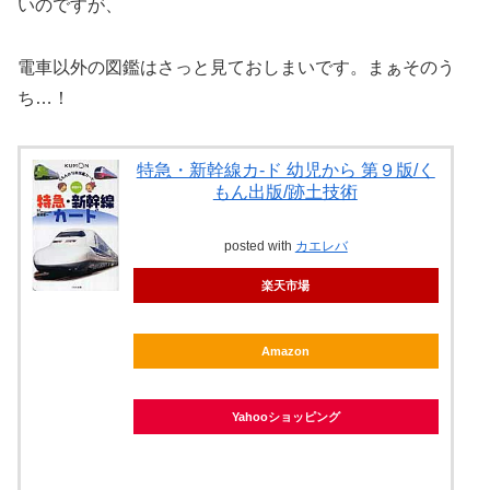
いのですが、
電車以外の図鑑はさっと見ておしまいです。まぁそのう
ち…！
特急・新幹線カ-ド 幼児から 第９版/く
もん出版/跡土技術
posted with
カエレバ
楽天市場
Amazon
Yahooショッピング