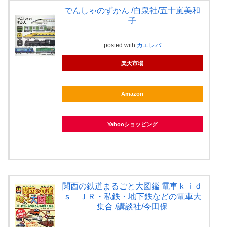
でんしゃのずかん /白泉社/五十嵐美和
子
posted with
カエレバ
楽天市場
Amazon
Yahooショッピング
関西の鉄道まるごと大図鑑 電車ｋｉｄ
ｓ ＪＲ・私鉄・地下鉄などの電車大
集合 /講談社/今田保