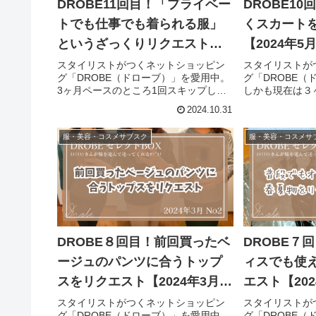
DROBE11回目！「プライベー
DROBE1
トでも仕事でも着られる服」
くスカート
というざっくりリクエスト
【2024年5
【2024年10月】
スタイリストがつくネットショッピン
スタイリストが
グ「DROBE（ドローブ）」を愛用中。
グ「DROBE
3ヶ月ペースのところ1回スキップした
しかも現在は３
のでかなり久しぶりに頼みました！
放題に加入して
2024.10.31
DROBEは、スタイリストが選ぶ「商品
イリングが終わ
5点」と、着こなしのポイントなどを記
した！使い放題
服・美容・コスメサブスク
服・美容・コスメサ
載した「スタイリングカルテ...
みラスト1回です！
DROBE８回目！前回買ったベ
DROBE７
ージュのパンツに合うトップ
ィスでも使
スをリクエスト【2024年3月そ
エスト【202
の２】
スタイリストがつくネットショッピン
スタイリストが
グ「DROBE（ドローブ）」を愛用中。
グ「DROBE