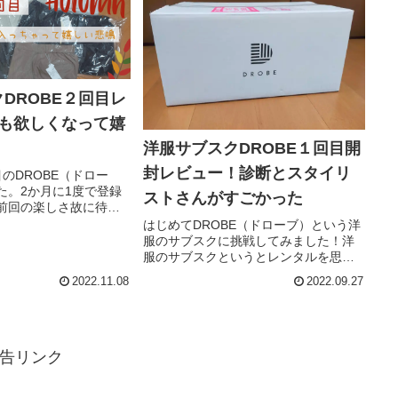
DROBE２回目レ
着も欲しくなって嬉
洋服サブスクDROBE１回目開
封レビュー！診断とスタイリ
のDROBE（ドロー
た。2か月に1度で登録
ストさんがすごかった
前回の楽しさ故に待ち
…ついつい前倒して届
はじめてDROBE（ドローブ）という洋
いましたよ～▼前回の
服のサブスクに挑戦してみました！洋
DROBEとは（公式サイ
服のサブスクというとレンタルを思い
(ドローブ...
浮かべますが、こちらは少し違いま
2022.11.08
2022.09.27
す。スタイリストさんが好みや体型に
あった服を提案して送ってくださるの
で、それを家にある手持ち服とあれこ...
告リンク