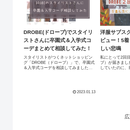
DROBE(ドローブ)でスタイリ
洋服サブスク
ストさんに卒園式＆入学式コ
ビュー！5
ーデまとめて相談してみた！
しい悲鳴
スタイリストがつくネットショッピン
私にとって2回目
グ「DROBE（ドローブ）」で、卒園式
ブ）が届きまし
＆入学式コーデを相談してみました！
していたのに、
DROBEは、スタイリストが選ぶ「商品
きれなくなって
5点」と、着こなしのポイントなどを記
けてもらっちゃ
載した「スタイリングカルテ」を「セ
記事はこちら▼
レクトBOX」としてお届け...
トより）DROBE
2023.01.13
広