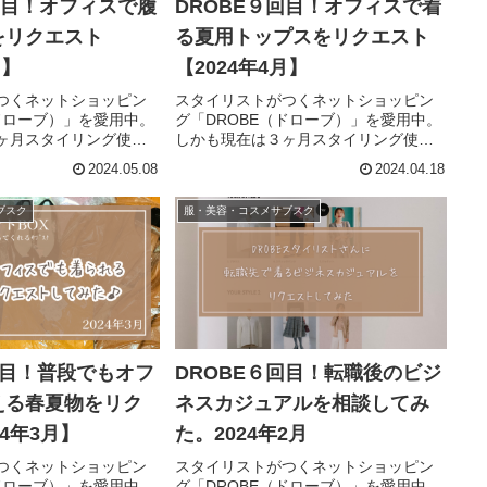
0回目！オフィスで履
DROBE９回目！オフィスで着
をリクエスト
る夏用トップスをリクエスト
月】
【2024年4月】
つくネットショッピン
スタイリストがつくネットショッピン
（ドローブ）」を愛用中。
グ「DROBE（ドローブ）」を愛用中。
ヶ月スタイリング使い
しかも現在は３ヶ月スタイリング使い
いるため、前回のスタ
放題に加入しているため、前回から１
2024.05.08
2024.04.18
って即またお願いしま
ヶ月経たずして再利用です。DROBE
終了ギリギリに駆け込
は、スタイリストが選ぶ「商品5点」
ブスク
服・美容・コスメサブスク
DROBEは、...
と、着こなしのポイントなどを記...
回目！普段でもオフ
DROBE６回目！転職後のビジ
える春夏物をリク
ネスカジュアルを相談してみ
4年3月】
た。2024年2月
つくネットショッピン
スタイリストがつくネットショッピン
（ドローブ）」を愛用中。
グ「DROBE（ドローブ）」を愛用中。