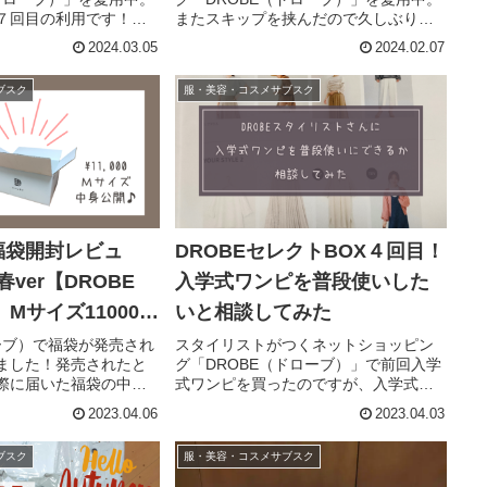
７回目の利用です！前
またスキップを挟んだので久しぶりに
記事を書いている段階
なってしまいましたが、６回目の利用
2024.03.05
2024.02.07
満々だったのですが、
です。DROBEは、スタイリストが選ぶ
て見せた反応を見て、
「商品5点」と、着こなしのポイントな
ブスク
服・美容・コスメサブスク
局１着も買いませ...
どを記載した「スタイリング...
福袋開封レビュ
DROBEセレクトBOX４回目！
春ver【DROBE
入学式ワンピを普段使いした
x】Mサイズ11000円
いと相談してみた
コミ
ローブ）で福袋が発売され
スタイリストがつくネットショッピン
ました！発売されたと
グ「DROBE（ドローブ）」で前回入学
際に届いた福袋の中身
式ワンピを買ったのですが、入学式後
します♪DROBEとは
もそのワンピを普段使いできないかど
2023.04.06
2023.04.03
スタイリストが選ぶ「商品
うか相談してみました！▼入学式ワン
なしのポイントなどを記
ピを買ったときの記事※DROBEは、ス
ブスク
服・美容・コスメサブスク
ングカ...
タイリストが選ぶ「商品5点」...