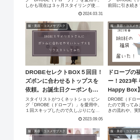
しかも現在は３ヶ月スタイリング使い
前回に引き続き
放題に加入しているため、前回から１
回の記事前回、
2024.03.31
ヶ月経たずして再利用です！！DROBE
では何か買う気
は、スタイリストが選ぶ「商品5点」
帰宅した夫に着
服・美容・コスメサブスク
服・美容・コスメサ
と、着こなしのポイントなどを...
意思が揺らぎ…結
DROBEセレクトBOX５回目！
ドローブの
ズボンに合わせるトップスを
ー！2023年 
依頼。お誕生日クーポンも！
Happy Bo
2023年9月
ネタバレ口
スタイリストがつくネットショッピン
DROBE（ド
グ「DROBE（ドローブ）」を愛用中。
たので買ってみ
１回スキップしたので久しぶりになっ
きの流れや、実
てしまいましたが、通算５回目の利用
を写真付きで紹介
2023.09.05
です。DROBEは、スタイリストが選ぶ
DROBEは、
「商品5点」と、着こなしのポイントな
5点」と、着こ
服・美容・コスメサブスク
服・美容・コスメサ
どを記載した「スタイリング...
載した「スタイリ