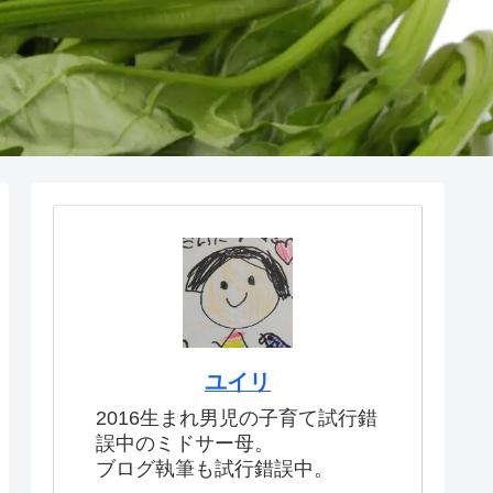
ユイリ
2016生まれ男児の子育て試行錯
誤中のミドサー母。
ブログ執筆も試行錯誤中。