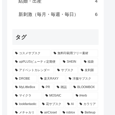
結婚・出産
4
新刺激（毎月・毎週・毎日）
6
タグ
コスメサブスク
無料印刷用フリー素材
upPLUSビューティ定期便
SHEIN
福袋
アドベントカレンダー
サブスク
友利新
DROBE
楽天RAXY
洋服サブスク
MyLittleBox
PR
雑誌
BLOOMBOX
マイクラ
MOSAIC
iHerb
lookfantastic
花サブスク
AI
カラリア
メチャカリ
airCloset
roblox
Belleup