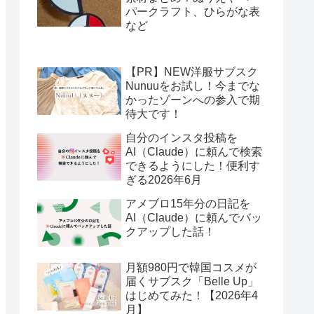
パークラフト、ひらがな表
など
【PR】NEW洋服サブスク
Nunuuをお試し！今までな
かったゾーンへの参入で期
待大です！
自分のインスタ投稿を
AI（Claude）に頼んで検索
できるようにした！便利す
ぎる2026年6月
アメブロ15年分の日記を
AI（Claude）に頼んでバッ
クアップした話！
月額980円で韓国コスメが
届くサブスク「Belle Up」
はじめてみた！【2026年4
月】