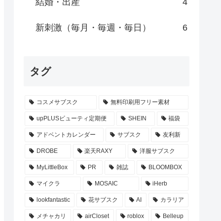
結婚・出産
4
新刺激（毎月・毎週・毎日）
6
タグ
コスメサブスク
無料印刷用フリー素材
upPLUSビューティ定期便
SHEIN
福袋
アドベントカレンダー
サブスク
友利新
DROBE
楽天RAXY
洋服サブスク
MyLittleBox
PR
雑誌
BLOOMBOX
マイクラ
MOSAIC
iHerb
lookfantastic
花サブスク
AI
カラリア
メチャカリ
airCloset
roblox
Belleup