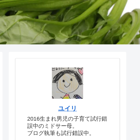
ユイリ
2016生まれ男児の子育て試行錯
誤中のミドサー母。
ブログ執筆も試行錯誤中。