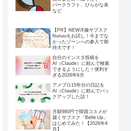
パークラフト、ひらがな表
など
【PR】NEW洋服サブスク
Nunuuをお試し！今までな
かったゾーンへの参入で期
待大です！
自分のインスタ投稿を
AI（Claude）に頼んで検索
できるようにした！便利す
ぎる2026年6月
アメブロ15年分の日記を
AI（Claude）に頼んでバッ
クアップした話！
月額980円で韓国コスメが
届くサブスク「Belle Up」
はじめてみた！【2026年4
月】