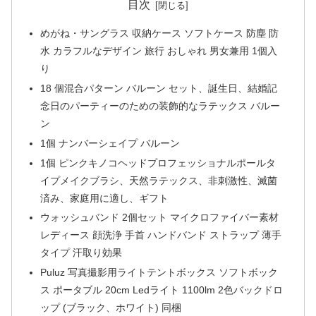
目次
めがね・サングラス 収納ケース ソフトケース 防塵 防
水 カラフルなデザイン 旅行 おしゃれ 男女兼用 1個入
り
18 個混合パターン バルーン セット、誕生日、結婚記
念日のパーティーのための装飾的なラテックス バルー
ン
1個 ナンバーシェイプ バルーン
1個 ピンクキノコヘッドプロフェッショナルポールタ
イプメイクブラシ、天然ラテックス、非刺激性、滅菌
済み、家庭用に適し、ギフト
ウォッシュバンド 2個セット マイクロファイバー素材
レディース 顔洗浄 手首 ハンドバンド ストラップ 薄手
タイプ 汗取り効果
Puluz 写真撮影用ライトテントボックス ソフトボック
ス ポータブル 20cm Ledライト 1100lm 2色バックドロ
ップ (ブラック、ホワイト) 同梱