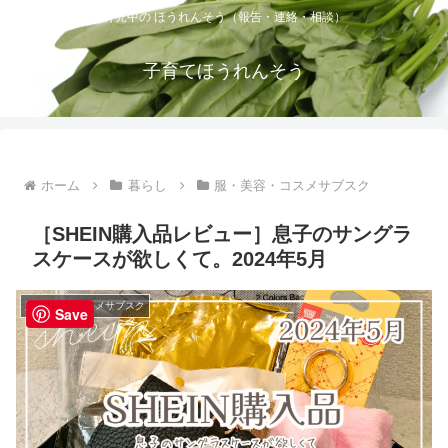
育児中の ほうれんそう（報告・連絡・相談）
子育てほうれんそう
ホーム
暮らし
服・美容・コスメサブスク
［SHEIN購入品レビュー］息子のサングラ
スケースが欲しくて。2024年5月
服・美容・コスメサブスク
Save