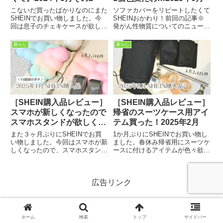
こないだ買ったばかりなのにまた
ソファカバーをリピートしたくて
SHEINでお買い物しました。今
SHEINおかわり！前回の記事※
回は息子のチェキケースが欲しく
発がん性物質についてのニュース
て。なんと息子が福引の2等でチ
が出ています。この記事内の品物
ェキ当てたからさ…！！（強
に該当品はありませんが、お知ら
暮らし
暮らし
運！）いつもはSHEIN月に1回く
せしておきます。ジャカードソフ
らいにしておこうと意識してるん
ァシートクッションカバー1人乗
だけど、まぁ今回は福引当たっ...
り590円 2人乗り758円...
［SHEIN購入品レビュー］
［SHEIN購入品レビュー］
スマホが新しくなったので
帰省のスーツケース用アイ
スマホスタンドが欲しく
テム買った！2025年2月
て。2025年1月
また３ヶ月ぶりにSHEINでお買
1か月ぶりにSHEINでお買い物し
い物しました。今回はスマホが新
ました。春休み帰省用にスーツケ
しくなったので、スマホスタンド
ースに付けるアイテムが色々欲し
が欲しくて。SHEIN控えようと
くて！いつも先に実家に段ボール
思ってるんだけど、前にSHEIN
で荷物送ってたんだけど、息子が
で買ったのが欲しかったので
大きくなってきたからスーツケー
広告リンク
ね…！▼前回はカレンダー工作用
スあっても移動できるのでは？と
品を購入今回はこの６点。うち...
思い！段ボール送ったら送料...
ホーム
検索
トップ
サイドバー