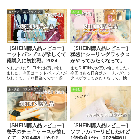
服・美容・コスメサブスク
暮らし
［SHEIN購入品レビュー］
［SHEIN購入品レビュー］
ニットパンプスが欲しくて
猛烈にシーリングワックス
靴購入に初挑戦。2024年4
がやってみたくなって。自
月
由研究にもアリ！？2024
久しぶりにSHEINでお買い物し
またSHEINでお買い物しました♪
年7月
ました。今回はニットパンプスが
今回はある日突然シーリングワッ
欲しくて、それ目当てです！前回
クスがやってみたくなって、検索
は2か月前。文房具を色々買いま
したら安いキットがSHEINにあ
した。オペークで買った黒のニッ
ったので購入してみたという流
服・美容・コスメサブスク
暮らし
トパンプスがすごく良くてね。ネ
れ。前回のお買い物シーリングワ
イビーとベージュも欲しいなぁと
ックス関連以外もちょっと買っ
思いきや、オペークではその色...
て、今回は6点のお買い物！以...
［SHEIN購入品レビュー］
［SHEIN購入品レビュー］
息子のチェキケースが欲し
ソファカバーリピしたけど
くて。2024年5月その2
1個色変だわ…2025年6月