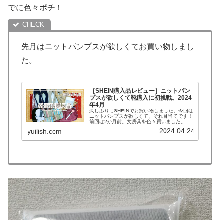
でに色々ポチ！
先月はニットパンプスが欲しくてお買い物しまし
た。
［SHEIN購入品レビュー］ニットパン
プスが欲しくて靴購入に初挑戦。2024
年4月
久しぶりにSHEINでお買い物しました。今回は
ニットパンプスが欲しくて、それ目当てです！
前回は2か月前。文房具を色々買いました。オ
ペークで買った黒のニットパンプスがすごく良
2024.04.24
yuilish.com
くてね。ネイビーとベージュも欲しいなぁと思
いきや、オペークではその色...