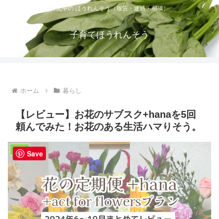
育児中の ほうれんそう（報告・連絡・相談）
子育てほうれんそう
ホーム
暮らし
【レビュー】お花のサブスク+hanaを5回
頼んでみた！お花のある生活ハマりそう。
暮らし
Save