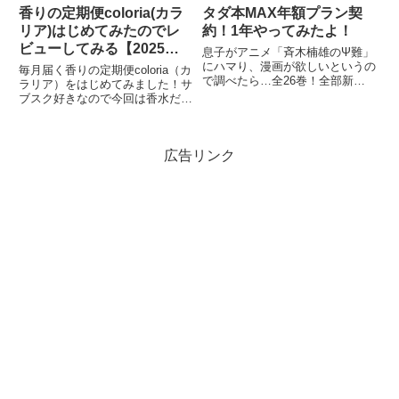
香りの定期便coloria(カラ
タダ本MAX年額プラン契
リア)はじめてみたのでレ
約！1年やってみたよ！
ビューしてみる【2025年4
息子がアニメ「斉木楠雄のΨ難」
月】
にハマり、漫画が欲しいというの
毎月届く香りの定期便coloria（カ
で調べたら…全26巻！全部新品
ラリア）をはじめてみました！サ
で買ってあげるのは平均的子育て
ブスク好きなので今回は香水だ～
世代にはちょっとお高いので…ネ
～！！香水は約1000種類から選
ットオフを利用してみることにし
べる！（※別途プラス料金が必要
ました！調べたところ13巻まで
なものも有）香水以外の香りアイ
は110円だったので、思い切っ...
広告リンク
テムも♪（※別途送料がかかるも
のも有）※紹介コード...