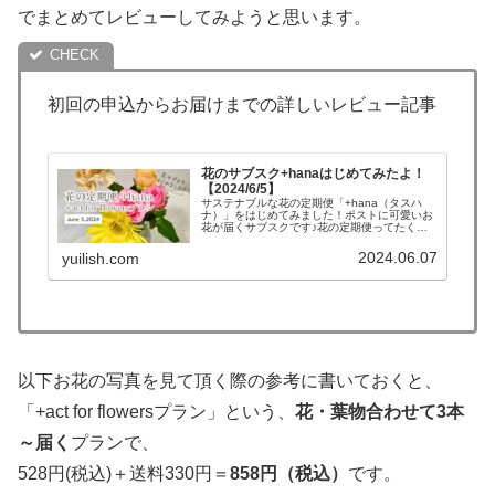
でまとめてレビューしてみようと思います。
初回の申込からお届けまでの詳しいレビュー記事
花のサブスク+hanaはじめてみたよ！
【2024/6/5】
サステナブルな花の定期便「+hana（タスハ
ナ）」をはじめてみました！ポストに可愛いお
花が届くサブスクです♪花の定期便ってたくさ
んあるので迷ったけれど、はじめてなので正直
重視したのは価格。+hanaには「+act for
2024.06.07
yuilish.com
flowersプラ...
以下お花の写真を見て頂く際の参考に書いておくと、
「+act for flowersプラン」という、
花・葉物合わせて3本
～届く
プランで、
528円(税込)＋送料330円＝
858円（税込）
です。