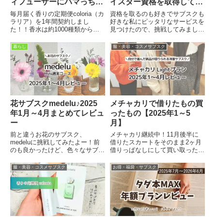
ィフューザーにハマっちゃ
イスター資格を取得してみ
ったな
た。
毎月届く香りの定期便coloria（カ
資格を取るのも好きでサブスクも
ラリア）を1年間契約しまし
好きな私にピッタリなサービスを
た！！香水は約1000種類から選
見つけたので、挑戦してみまし
べる！（※別途プラス料金が必要
た。【PR】＼資格でサブスク／
なものも有）香水以外の香りアイ
スマホで資格が取れ
暮らし
服・美容・コスメサブスク
テムも♪（※別途送料がかかるも
る"formie（フォーミ―）"スマホ
のも有）※紹介コードお探しの方
で手軽に資格が取得できるサブス
は【F-vvRxjCJR...
ク！！勉強も試験もスマホだけで
完結し...
花サブスクmedelu♪2025
メチャカリで借りたもの買
年1月～4月まとめてレビュ
ったもの【2025年1～5
ー
月】
前と違うお花のサブスク、
メチャカリ継続中！11月後半に
medeluに挑戦してみたよー！前
借りたスカートをそのまま2ヶ月
のも良かったけど、色々なサブス
借りっぱなしにして買い取ったの
ク試してみたくて♪Miniという隔
で、久々に1月から新しい服を借
週698円のコースです。お届けは
りられるようになりました！今回
服・美容・コスメサブスク
お得・福袋・サブスク
平日と週末で選べて、週末にして
は1～4月分を一気にここで記録
みました。Miniコースだと栄養剤
しておきます。前回の記事／メチ
なしなのですが、まぁ家...
ャカリはじめて使ってみたレビ
ュ...