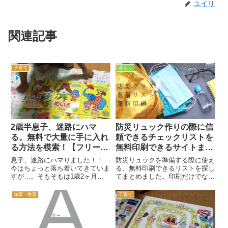
ユイリ
関連記事
子育て
暮らし
2歳半息子、迷路にハマ
防災リュック作りの際に信
る。無料で大量に手に入れ
頼できるチェックリストを
る方法を模索！【フリー素
無料印刷できるサイトまと
材まとめ】
め【フリー素材】
息子、迷路にハマりました！！
防災リュックを準備する際に使え
今はちょっと落ち着いてきていま
る、無料印刷できるリストを探し
すが…。そもそもは1歳2ヶ月の
てまとめました。印刷だけでなく
とき雑誌kodomoeにあった広告
コピペも出来るよう、記事の最後
の迷路に興味を持ったのがはじま
にテキストでも同内容を置いてい
知育・教育
子育て
り。その時は「それならこれはど
ます。
うだ！」と、手はじめにアンパン
マンの迷路絵本を購入。アン...