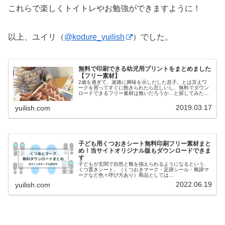
これらで楽しくトイトレやお勉強ができますように！
以上、ユイリ（
@kodure_yuilish
）でした。
無料で印刷できる幼児用プリントをまとめました
【フリー素材】
2歳を過ぎて、迷路に興味を示しだした息子。とは言えワ
ークを買ってすぐに飽きられたら悲しいし、無料でダウン
ロードできるフリー素材は無いだろうか…と探してみたと
ころ、たくさん見つけました！ありがたい…迷路に限ら
ず、無料で幼児用プリントを提供して...
2019.03.17
yuilish.com
子ども用くつおきシート無料印刷フリー素材まと
め！当サイトオリジナル版もダウンロードできま
す
子どもが玄関で自然と靴を揃えられるようになるという、
くつ置きシート。（くつおきマーク・足跡シール・靴跡マ
ークなど色々呼び方あり）商品としては
Gakken×OURHOMEの「くつおきマーク」が有名です。
2022.06.19
yuilish.com
(function(b,c,f,g,a,...