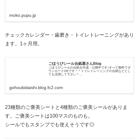
moko.pupu.jp
チェックカレンダー・歯磨き・トイレトレーニングがあり
ます。1ヶ月用。
ごほうびシール台紙屋さんBlog
ごほうびシールの台紙を作成・公開中です♪すべて無料でダ
ウンロードOKです＾＾トイレトレーニングの台紙などとし
ても活用して下さい＾
＾ めいろやぬりえなど
の幼児向けのプリントやお名前シールなどの素材も作って
います。
gohoubidaishi.blog.fc2.com
23種類のご褒美シートと4種類のご褒美シールがありま
す。ご褒美シートは100マスのものも。
シールでもスタンプでも使えそうです◎