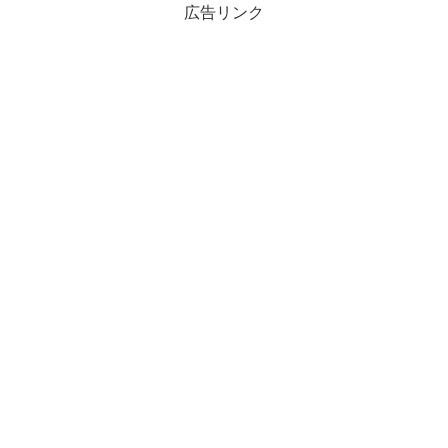
広告リンク
リア方式にしてみましたよ～まず
どんどん購入…！しかし100均の
玄関に入ったところにこれを置
シールブックを家で使うとみ...
い...