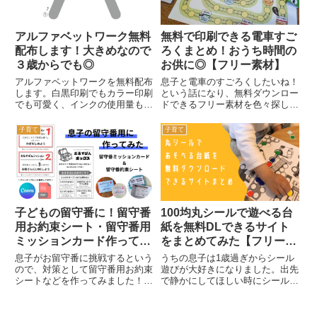
アルファベットワーク無料
無料で印刷できる電車すご
配布します！大きめなので
ろくまとめ！おうち時間の
３歳からでも◎
お供に◎【フリー素材】
アルファベットワークを無料配布
息子と電車のすごろくしたいね！
します。白黒印刷でもカラー印刷
という話になり、無料ダウンロー
でも可愛く、インクの使用量も控
ドできるフリー素材を色々探した
えめ、というコンセプトで作りま
のでまとめてシェアします～！鉄
した。すべてA4サイズPDFファ
道好きのお子さんを持つみなさま
子育て
子育て
イル。
はぜひ！！すべて企業が公式で提
供してくださっているものなので
安心です。リンク先の規約に従
っ...
子どもの留守番に！留守番
100均丸シールで遊べる台
用お約束シート・留守番用
紙を無料DLできるサイト
ミッションカード作ってみ
をまとめてみた【フリー素
た【無料テンプレート配布
材】
息子がお留守番に挑戦するという
うちの息子は1歳過ぎからシール
中】
ので、対策として留守番用お約束
遊びが大好きになりました。出先
シートなどを作ってみました！お
で静かにしてほしい時にシールを
留守番やることチェックリストを
渡すとかなり時間がもつようにな
作ろうかと思ったのですが、ゲー
ったため、100均で貼ってはがせ
ム好きの息子なのでミッションク
るシールブックを見かけるたびに