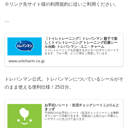
※リンク先サイト様の利用規約に従いご利用ください。
…
〔トイレトレーニング〕トレパンマン 親子で楽
しくトイレトレーニング トレーニング応援シー
ル台紙- トレパンマン - ユニ・チャーム
トイレトレーニングを応援するポスターがダウンロードで
きます。ブルー用、ピンク用をご用意しています。
www.unicharm.co.jp
トレパンマン公式。トレパンマンについているシールがそ
のまま使える便利仕様！25日分。
お手伝いシート・生活チェックシート | ぷりんと
きっず
子供向けのお手伝いシート（生活チェックシート）が無料
ダウンロード印刷できます。市販品にも劣らない可愛らし
いデザインに仕上げてあります。