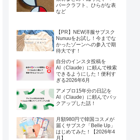
パークラフト、ひらがな表
など
【PR】NEW洋服サブスク
Nunuuをお試し！今までな
かったゾーンへの参入で期
待大です！
自分のインスタ投稿を
AI（Claude）に頼んで検索
できるようにした！便利す
ぎる2026年6月
アメブロ15年分の日記を
AI（Claude）に頼んでバッ
クアップした話！
月額980円で韓国コスメが
届くサブスク「Belle Up」
はじめてみた！【2026年4
月】