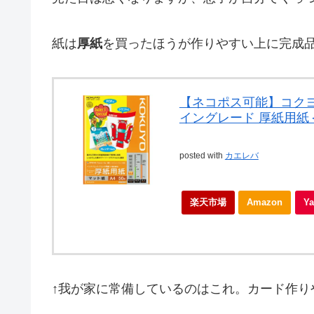
紙は
厚紙
を買ったほうが作りやすい上に完成
【ネコポス可能】コクヨ
イングレード 厚紙用紙＜A4
posted with
カエレバ
楽天市場
Amazon
Y
↑我が家に常備しているのはこれ。カード作り