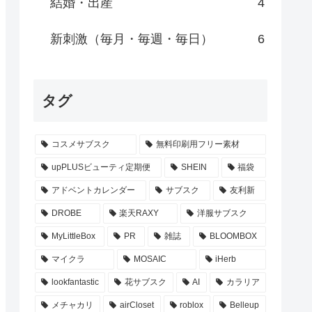
結婚・出産
4
新刺激（毎月・毎週・毎日）
6
タグ
コスメサブスク
無料印刷用フリー素材
upPLUSビューティ定期便
SHEIN
福袋
アドベントカレンダー
サブスク
友利新
DROBE
楽天RAXY
洋服サブスク
MyLittleBox
PR
雑誌
BLOOMBOX
マイクラ
MOSAIC
iHerb
lookfantastic
花サブスク
AI
カラリア
メチャカリ
airCloset
roblox
Belleup