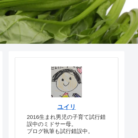
ユイリ
2016生まれ男児の子育て試行錯
誤中のミドサー母。
ブログ執筆も試行錯誤中。