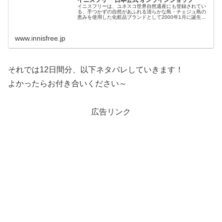
イニスフリーは、ユネスコ世界自然遺産にも登録されてい
る、手つかずの自然があふれる清らかな島・チェジュ島の
恵みを使用した化粧品ブランドとして2000年1月に誕生。
すこやかな美しさを追求し、手軽で親しみやすいブランド
としてミレニアル世代を中心...
www.innisfree.jp
それでは12日間分、以下ネタバレしていきます！
よかったらお付き合いください～
広告リンク