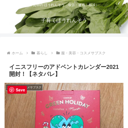
育児中の ほうれんそう（報告・連絡・相談）
子育てほうれんそう
ホーム
暮らし
服・美容・コスメサブスク
イニスフリーのアドベントカレンダー2021
開封！【ネタバレ】
服・美容・コスメサブスク
Save