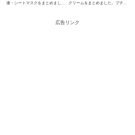
液・シートマスクをまとめまし
クリームをまとめました。プチプ
た。プチプラからデパコスまで
ラ・成分重視など
広告リンク