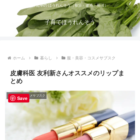
育児中の ほうれんそう（報告・連絡・相談）
子育てほうれんそう
ホーム
暮らし
服・美容・コスメサブスク
皮膚科医 友利新さんオススメのリップま
とめ
服・美容・コスメサブスク
Save