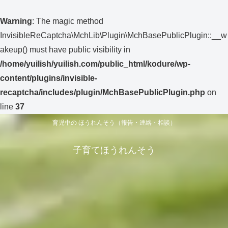
Warning
: The magic method
InvisibleReCaptcha\MchLib\Plugin\MchBasePublicPlugin::__w
akeup() must have public visibility in
/home/yuilish/yuilish.com/public_html/kodure/wp-
content/plugins/invisible-
recaptcha/includes/plugin/MchBasePublicPlugin.php
on
line
37
育児中の ほうれんそう（報告・連絡・相談）
子育てほうれんそう