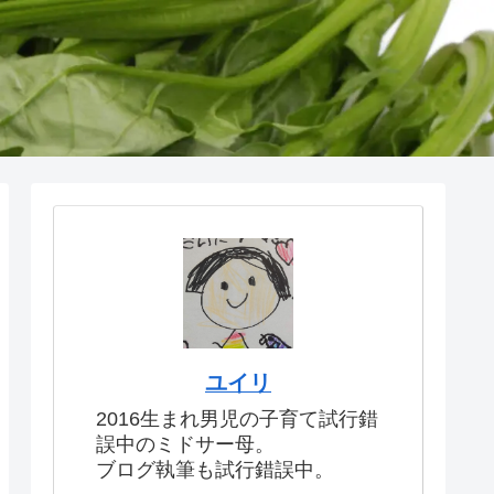
ユイリ
2016生まれ男児の子育て試行錯
誤中のミドサー母。
ブログ執筆も試行錯誤中。