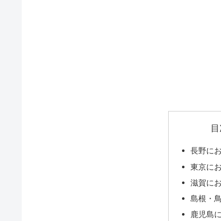
目
長野に
東京に
滋賀に
島根・
鹿児島