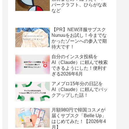
パークラフト、ひらがな表
など
【PR】NEW洋服サブスク
Nunuuをお試し！今までな
かったゾーンへの参入で期
待大です！
自分のインスタ投稿を
AI（Claude）に頼んで検索
できるようにした！便利す
ぎる2026年6月
アメブロ15年分の日記を
AI（Claude）に頼んでバッ
クアップした話！
月額980円で韓国コスメが
届くサブスク「Belle Up」
はじめてみた！【2026年4
月】