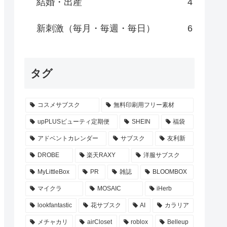
結婚・出産
4
新刺激（毎月・毎週・毎日）
6
タグ
コスメサブスク
無料印刷用フリー素材
upPLUSビューティ定期便
SHEIN
福袋
アドベントカレンダー
サブスク
友利新
DROBE
楽天RAXY
洋服サブスク
MyLittleBox
PR
雑誌
BLOOMBOX
マイクラ
MOSAIC
iHerb
lookfantastic
花サブスク
AI
カラリア
メチャカリ
airCloset
roblox
Belleup