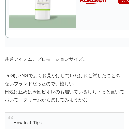
楽
共通アイテム。プロモーションサイズ。
Dr.GはSNSでよくお見かけしていたけれど試したことの
ないブランドだったので、嬉しい！
日焼け止めは今回ビオレのも届いているしちょっと置いて
おいて…クリームから試してみようかな。
How to & Tips