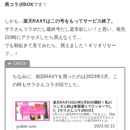
再コラボBOX
です！
しかも…
楽天RAXYはこの号をもってサービス終了。
サラさんコラボだし最終号だし是非欲しい！と思い、発売
日0時にアクセスしたら買えなくて…
でも朝起きて見てみたら、買えました！ギリギリセー
フ…！
ちなみに、前回RAXYを買ったのは2023年2月。こ
の時もサラさんコラボ回でした。
楽天RAXY2023年2月BOX開封！私の
ランダム枠は希望通りでラッキーでし
た【サラさんコラボBOX】
1年ぶりに楽天RAXYを再開してみました。理由
はもちろん、コスメヲタちゃんねるサラさんコ
ラボが気になったから！※楽天RAXYとは、
2,480円で毎月コスメが届くサブスク。 月末
2023.02.21
yuilish.com
までに申し込むと、翌月から届き始めます。楽