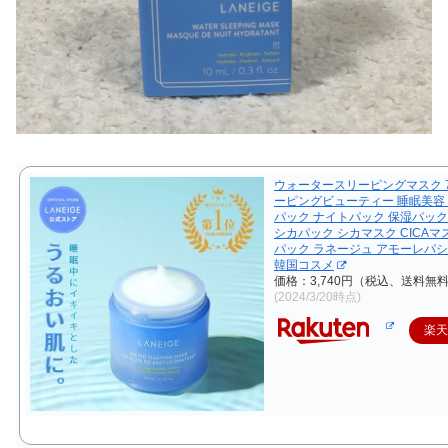
ウォータースリーピングマスク 70
ーピングビューティー 睡眠美容 la
パック ナイトパック 保湿パック
シカパック シカマスク CICAマス
パック ラネージュ アモーレパ
韓国コスメ
価格：3,740円（税込、送料無料
(2024/3/20時点)
楽