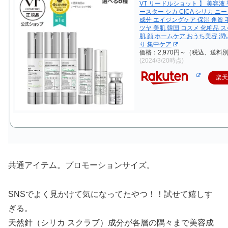
VT リードルショット 】 美容液 
ースター シカ CICA シリカ ニ
成分 エイジングケア 保湿 角質 
ツヤ 美肌 韓国 コスメ 化粧品 
肌 顔 ホームケア おうち美容 潤
り 集中ケア
価格：2,970円～（税込、送料別
(2024/3/20時点)
楽
共通アイテム。プロモーションサイズ。
SNSでよく見かけて気になってたやつ！！試せて嬉しす
ぎる。
天然針（シリカ スクラブ）成分が各層の隅々まで美容成