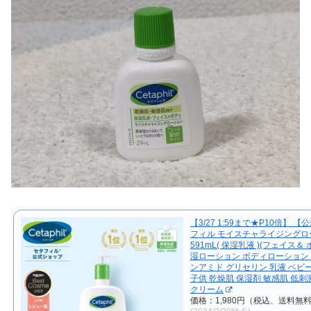
【3/27 1:59まで★P10倍】 【
フィル モイスチャライジングロ
591mL( 保湿乳液 )(フェイス＆ ボ
湿ローション ボディローション
ンアミド グリセリン 乳液 ベビ
子供 乾燥肌 保湿剤 敏感肌 低刺
クリーム
価格：1,980円（税込、送料無料