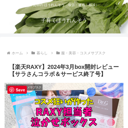
育児中の ほうれんそう（報告・連絡・相談）
子育てほうれんそう
ホーム
暮らし
服・美容・コスメサブスク
【楽天RAXY】2024年3月box開封レビュー
【サラさんコラボ＆サービス終了号】
服・美容・コスメサブスク
Save