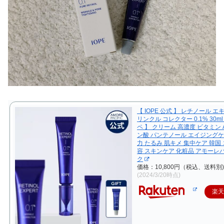
【 IOPE 公式 】 レチノール 
リンクル コレクター 0.1% 30ml
ペ 】 クリーム 高濃度 ビタミン 
ン酸 パンテノール エイジングケ
力 たるみ 肌キメ 集中ケア 韓国 
容 スキンケア 化粧品 アモーレ
ク
価格：10,800円（税込、送料別)
(2024/3/20時点)
楽