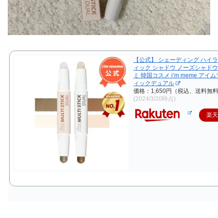
【公式】 シェーディング ハイラ
ィック シャドウ ノーズシャドウ
ミ 韓国コスメ i’m meme ア
ィックデュアル
価格：1,650円（税込、送料無料
(2024/3/20時点)
楽