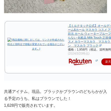
【ミルクタッチ公式】オールデイ
ーム&カール マスカラ コスメ 
目元 カール ウォータープルーフ
らない 化粧品 Milk Touch 正
スメ カラーマスカラ マスカラ
ン マスカラ ブラック
価格：1,958円（税込、送料無料
(2024/3/20時点)
楽
共通アイテム、現品。ブラックかブラウンのどちらかが入
る予定のうち、私はブラウンでした！
1,628円で販売されています。