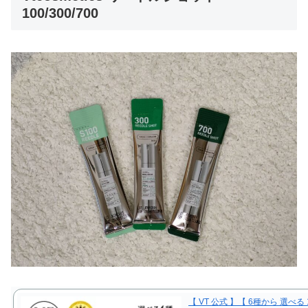
100/300/700
【 VT 公式 】【 6種から 選べる