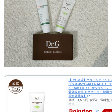
【Dr.G公式】グリーンマイルド
プラス 35ml GREEN MILD UP 
SPF50+ PA++++ サンクリー
紫外線対策 ドクタージー 韓国
天海外通販】
価格：1,500円（税込、送料別)
時点)