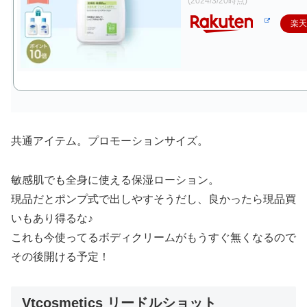
(2024/3/20時点)
楽
共通アイテム。プロモーションサイズ。
敏感肌でも全身に使える保湿ローション。
現品だとポンプ式で出しやすそうだし、良かったら現品買
いもあり得るな♪
これも今使ってるボディクリームがもうすぐ無くなるので
その後開ける予定！
Vtcosmetics リードルショット