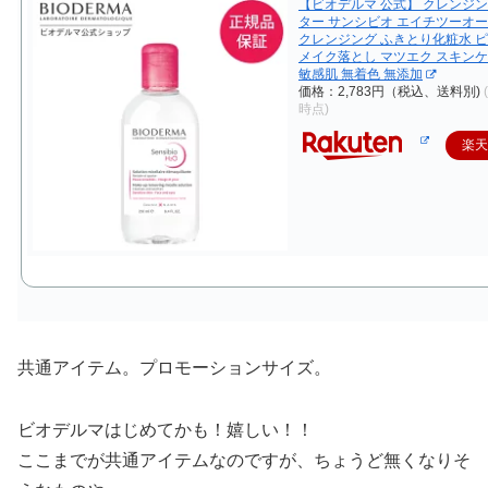
【ビオデルマ 公式】 クレンジ
ター サンシビオ エイチツーオーD
クレンジング ふきとり化粧水 
メイク落とし マツエク スキンケ
敏感肌 無着色 無添加
価格：2,783円（税込、送料別)
時点)
楽
共通アイテム。プロモーションサイズ。
ビオデルマはじめてかも！嬉しい！！
ここまでが共通アイテムなのですが、ちょうど無くなりそ