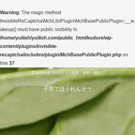
Warning
: The magic method
InvisibleReCaptcha\MchLib\Plugin\MchBasePublicPlugin::__w
akeup() must have public visibility in
/home/yuilish/yuilish.com/public_html/kodure/wp-
content/plugins/invisible-
recaptcha/includes/plugin/MchBasePublicPlugin.php
on
line
37
育児中の ほうれんそう（報告・連絡・相談）
子育てほうれんそう