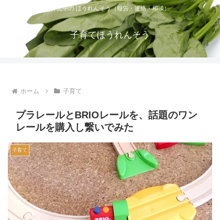
育児中の ほうれんそう（報告・連絡・相談）
子育てほうれんそう
ホーム
子育て
プラレールとBRIOレールを、話題のワン
レールを購入し繋いでみた
子育て