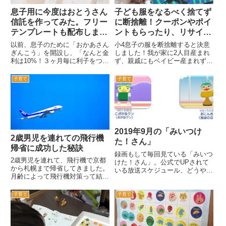
息子用に今度はおとうさん
子ども服をなるべく捨てず
信託を作ってみた。フリー
に断捨離！クーポンやポイ
テンプレートも配布しま
ントもらったり、リサイク
す。
ルしたり！
以前、息子のために「おかあさん
小4息子の服を断捨離すると決意
ぎんこう」を開設し、「なんと金
しました！我が家に2人目産まれ
利は10%！３ヶ月毎に利子をつけ
ず、親戚にもベイビー産まれず9
るよ！」という売り文句でお客様
年経ったのでね！１サイズ圧縮袋
（息子）を獲得したのですが…お
1つ分だけ取っておくと決めて、
子育て
子育て
母さん銀行の話や、通帳のフリー
他は処分することにしました！…
素材はこちら昨今の情勢（※私の
とはいえ、極力捨てたくなくて
財布）の関係で金利10%の維...
色々模索したので記録しておきま
す...
2019年9月の「みいつけ
2歳男児を連れての飛行機
た！さん」
帰省に成功した秘訣
録画もして毎回見ている「みいつ
2歳男児を連れて、飛行機で京都
けた！さん」。公式でUPされて
から札幌まで帰省してきました。
いる放送スケジュール、どうやら
月齢によって飛行機対策って結構
過去分は次々消えてしまうみたい
違ってきますよね。2歳0か月の
なので、自分のメモ兼ねて毎月引
今回はなかなかうまくいったの
用記事を作成しています。これが
子育て
子育て
で、成功した秘訣をメモしておき
あると息子に「チョコン見たい」
ます。
などと言われたときに「何月何
日...