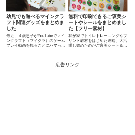
幼児でも遊べるマインクラ
無料で印刷できるご褒美シ
フト関連グッズをまとめま
ートやシールをまとめまし
した
た【フリー素材】
最近、４歳息子がYouTubeでマイ
我が家でトイレトレーニングやプ
ンクラフト（マイクラ）のゲーム
リント教材をはじめた途端、大活
プレイ動画を観ることにハマって
躍し始めたのがご褒美シート＆シ
います。ゲーム自体は４歳児には
ール！(function(b,c,f,g,a,d,e)
まだ早そう？と思い購入していな
{b.MoshimoAffiliateObject=a;b=b|
いのですが、あまりにもマイクラ
|function(){argu...
広告リンク
が大好きなので、「低年齢でも遊
べるマイクラ関連のものは...